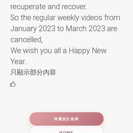
recuperate and recover.

So the regular weekly videos from 
January 2023 to March 2023 are 
cancelled,

We wish you all a Happy New 
Year.
只顯示部分內容
珠寶設計創業
HOME