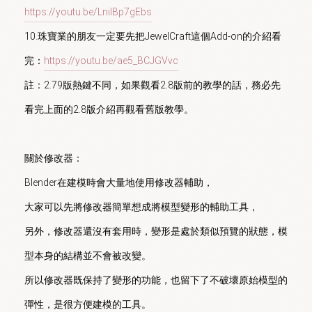
https://youtu.be/LniIBp7gEbs
10.珠寶業的朋友一定要先把JewelCraft這個Add-on的介紹看
完：
https://youtu.be/ae5_BCJGVvc
註：2.79版熱鍵不同，如果觀看2.8版前的教學的話，務必先
看完上面的2.8版介紹再觀看舊版教學。

關於修改器：

Blender在建模時會大量地使用修改器輔助，

大家可以先將修改器簡單想成將模型變形的輔助工具，

另外，修改器還沒有套用時，變形是處於類似預覽的狀態，模
型本身的結構並不會被改變。

所以修改器既保持了變形的功能，也留下了不破壞原始模型的
彈性，是很方便建模的工具。
