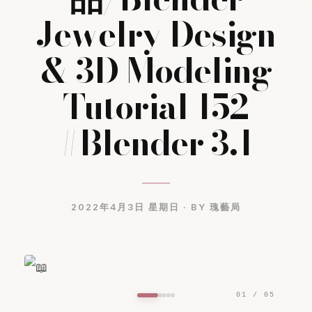
Jewelry Design
& 3D Modeling
Tutorial 152
#Blender 3.1
2022年4月3日 星期日 ·
BY 瑰藝局
01 / 05