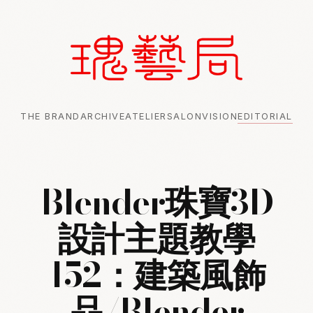
THE BRAND
ARCHIVE
ATELIER
SALON
VISION
EDITORIAL
Blender珠寶3D
設計主題教學
152：建築風飾
品/Blender