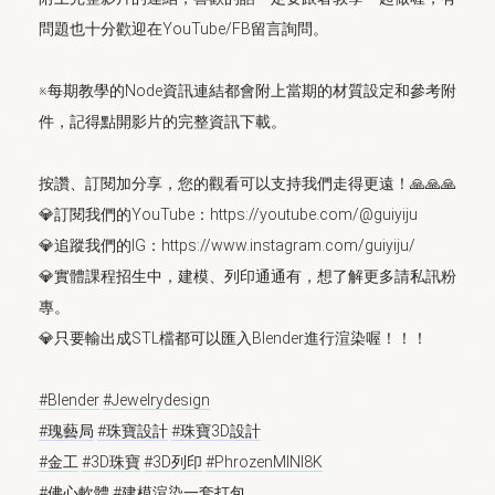
問題也十分歡迎在YouTube/FB留言詢問。
※每期教學的Node資訊連結都會附上當期的材質設定和參考附
件，記得點開影片的完整資訊下載。
按讚、訂閱加分享，您的觀看可以支持我們走得更遠！🙏🙏🙏
💎訂閱我們的YouTube：https://youtube.com/@guiyiju
💎追蹤我們的IG：https://www.instagram.com/guiyiju/
💎實體課程招生中，建模、列印通通有，想了解更多請私訊粉
專。
💎只要輸出成STL檔都可以匯入Blender進行渲染喔！！！
#Blender
#Jewelrydesign
#瑰藝局
#珠寶設計
#珠寶3D設計
#金工
#3D珠寶
#3D列印
#PhrozenMINI8K
#佛心軟體
#建模渲染一套打包