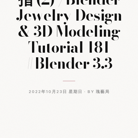
Jewelry Design
& 3D Modeling
Tutorial 181
#Blender 3.3
2022年10月23日 星期日 ·
BY 瑰藝局