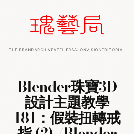
THE BRAND
ARCHIVE
ATELIER
SALON
VISION
EDITORIAL
Blender珠寶3D
設計主題教學
181：假裝扭轉戒
指 (2) /Blender