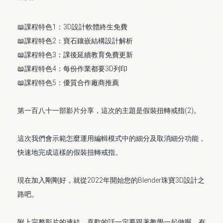
📖課程特色1：3D設計軟體終生免費
📖課程特色2：寶石鑲嵌結構設計解析
📖課程特色3：課後延續教育免費更新
📖課程特色4：每份作業都要3D列印
📖課程特色5：優質合作廠商推薦
第一百八十一
部影片分享，這次的主題是假裝扭轉戒指(2)。
這次我們會示範怎麼運用編輯模式中的細分及取消細分功能，
快速地完成這樣的假裝扭轉戒指。
現在加入剛剛好，就從2022年開始您的Blender珠寶3D設計之
路吧。
附上完整影片的連結，喜歡的話一定要跟著教學一起做喔，有