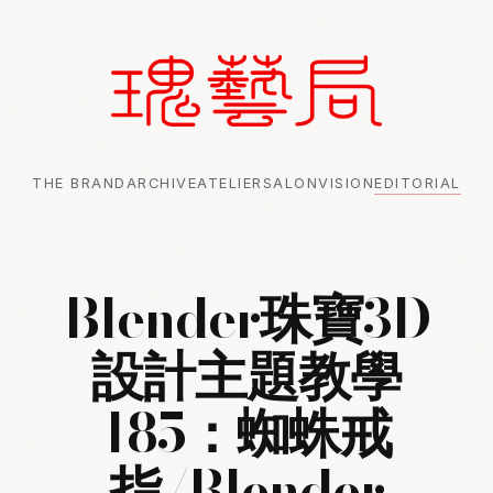
THE BRAND
ARCHIVE
ATELIER
SALON
VISION
EDITORIAL
Blender珠寶3D
設計主題教學
185：蜘蛛戒
指/Blender