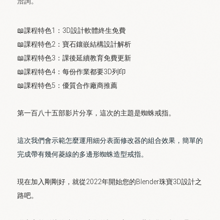
洽詢。
📖課程特色1：3D設計軟體終生免費
📖課程特色2：寶石鑲嵌結構設計解析
📖課程特色3：課後延續教育免費更新
📖課程特色4：每份作業都要3D列印
📖課程特色5：優質合作廠商推薦
第一百八十五
部影片分享，這次的主題是蜘蛛戒指。
這次我們會示範怎麼運用細分表面修改器的組合效果，簡單的
完成帶有幾何菱線的多邊形蜘蛛造型戒指。
現在加入剛剛好，就從2022年開始您的Blender珠寶3D設計之
路吧。