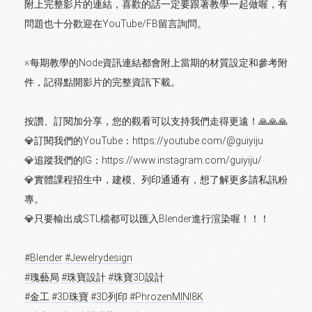
附上完整影片的連結，喜歡的話一定要跟著教學一起做喔，有
問題也十分歡迎在YouTube/FB留言詢問。
※每期教學的Node資訊連結都會附上當期的材質設定和參考附
件，記得點開影片的完整資訊下載。
按讚、訂閱加分享，您的觀看可以支持我們走得更遠！🙏🙏🙏
💎訂閱我們的YouTube：https://youtube.com/@guiyiju
💎追蹤我們的IG：https://www.instagram.com/guiyiju/
💎實體課程招生中，建模、列印通通有，想了解更多請私訊粉
專。
💎只要輸出成STL檔都可以匯入Blender進行渲染喔！！！
#Blender
#Jewelrydesign
#瑰藝局
#珠寶設計
#珠寶3D設計
#金工
#3D珠寶
#3D列印
#PhrozenMINI8K