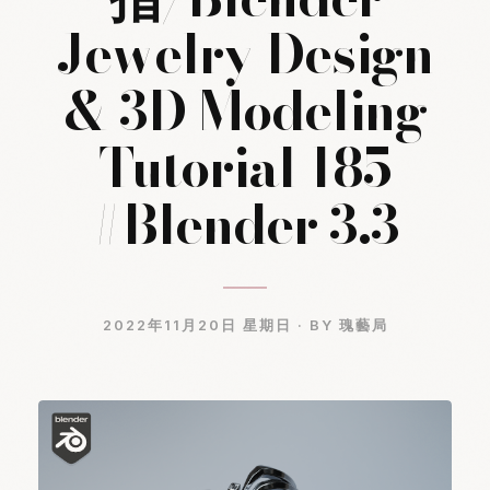
Jewelry Design
& 3D Modeling
Tutorial 185
#Blender 3.3
2022年11月20日 星期日 ·
BY 瑰藝局