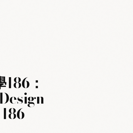
學186：
Design
 186