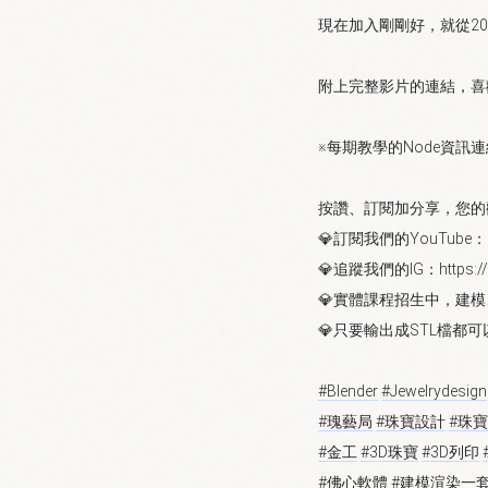
現在加入剛剛好，就從202
附上完整影片的連結，喜歡
※每期教學的Node資
按讚、訂閱加分享，您的觀
💎訂閱我們的YouTube：http
💎追蹤我們的IG：https://ww
💎實體課程招生中，建
💎只要輸出成STL檔都可
#Blender
#Jewelrydesign
#瑰藝局
#珠寶設計
#珠寶
#金工
#3D珠寶
#3D列印
#佛心軟體
#建模渲染一