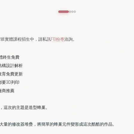
研習班實體課程招生中，請私訊
FB粉專
洽詢。
軟體終生免費
結構設計解析
教育免費更新
都要3D列印
廠商推薦
，這次的主題是造型蜂巢。
大量的修改器堆疊，將簡單的蜂巢元件變形成這次酷酷的作品。