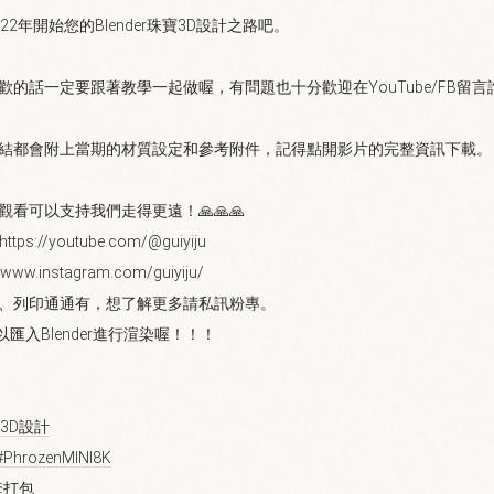
2年開始您的Blender珠寶3D設計之路吧。
的話一定要跟著教學一起做喔，有問題也十分歡迎在YouTube/FB留言
訊連結都會附上當期的材質設定和參考附件，記得點開影片的完整資訊下載。
看可以支持我們走得更遠！🙏🙏🙏
s://youtube.com/@guiyiju
w.instagram.com/guiyiju/
模、列印通通有，想了解更多請私訊粉專。
以匯入Blender進行渲染喔！！！
3D設計
#PhrozenMINI8K
套打包