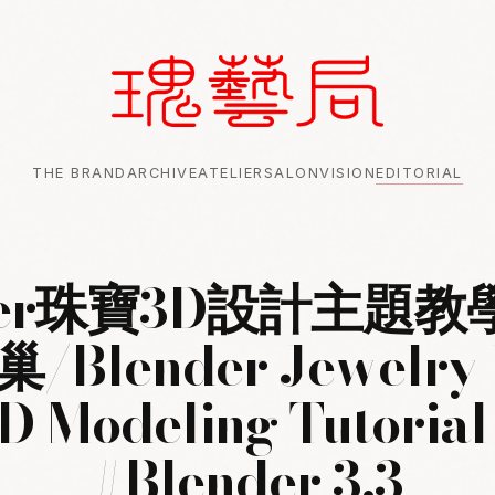
THE BRAND
ARCHIVE
ATELIER
SALON
VISION
EDITORIAL
der珠寶3D設計主題教
Blender Jewelry 
D Modeling Tutorial
#Blender 3.3