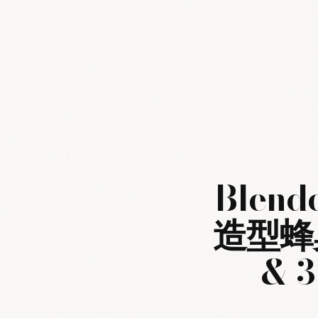
Blen
造型蜂巢/
& 3