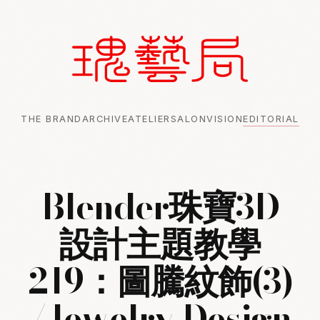
THE BRAND
ARCHIVE
ATELIER
SALON
VISION
EDITORIAL
Blender珠寶3D
設計主題教學
219：圖騰紋飾(3)
/Jewelry Design