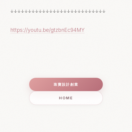
↓↓↓↓↓↓↓↓↓↓↓↓↓↓↓↓↓↓↓↓↓↓↓↓↓↓↓
https://youtu.be/gtzbnEc94MY
珠寶設計創業
HOME