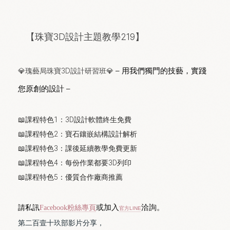
【珠寶3D設計主題教學219】
– 用我們獨門的技藝，實踐
💎瑰藝局珠寶3D設計研習班
💎
您原創的設計 –
📖課程特色1：3D設計軟體終生免費
📖課程特色2：寶石鑲嵌結構設計解析
📖課程特色3：課後延續教學免費更新
📖課程特色4：每份作業都要3D列印
📖課程特色5：優質合作廠商推薦
或加入
洽詢。
請私訊
Facebook粉絲專頁
官方LINE
第二百壹十玖部影片分享，