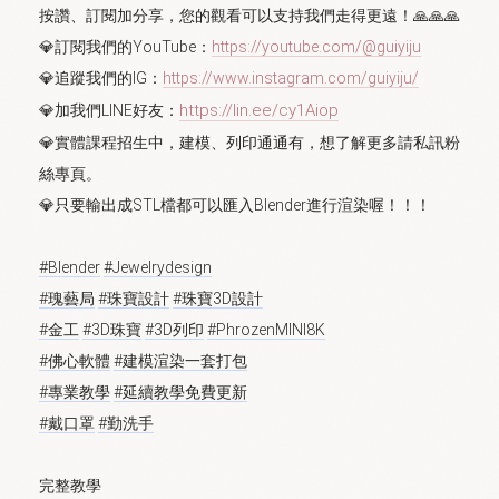
按讚、訂閱加分享，您的觀看可以支持我們走得更遠！🙏🙏🙏
💎訂閱我們的YouTube：
https://youtube.com/@guiyiju
💎追蹤我們的IG：
https://www.instagram.com/guiyiju/
https://lin.ee/cy1Aiop
💎加我們LINE好友：
💎實體課程招生中，建模、列印通通有，想了解更多請私訊粉
絲專頁。
💎只要輸出成STL檔都可以匯入Blender進行渲染喔！！！
#Blender
#Jewelrydesign
#瑰藝局
#珠寶設計
#珠寶3D設計
#金工
#3D珠寶
#3D列印
#PhrozenMINI8K
#佛心軟體
#建模渲染一套打包
#專業教學
#延續教學免費更新
#戴口罩
#勤洗手
完整教學