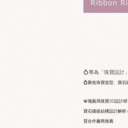
💍專為「珠寶設計
💍
聚焦珠寶造型、寶石
💎瑰藝局珠寶3D設計研
寶石鑲嵌結構設計解析 
質合作廠商推薦