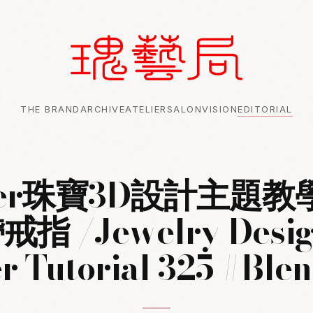
THE BRAND
ARCHIVE
ATELIER
SALON
VISION
EDITORIAL
der珠寶3D設計主題教
指 /Jewelry Desig
r Tutorial 325 #Blen