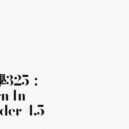
學325：
n In
der 4.5