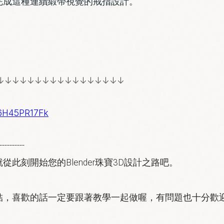
完成這種連續緞帶視覺的戒指設計
。
↓↓↓↓↓↓↓↓↓↓↓↓↓↓↓↓↓
G6H45PR17Fk
----------
此刻開始您的Blender珠寶3D設計之路吧。
，喜歡的話一定要跟著教學一起做喔，有問題也十分歡迎在Yo