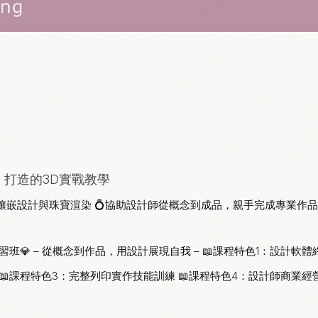
」打造的3D實戰教學
鑲嵌設計與珠寶渲染
💍
協助設計師從概念到成品，親手完成專業作品
習班💎 – 從概念到作品，用設計展現自我 – 📖課程特色1：設計軟體
📖課程特色3：完整列印實作技能訓練 📖課程特色4：設計師商業經營