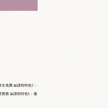
終生免費 📖課程特色2：
實務 📖課程特色5：優