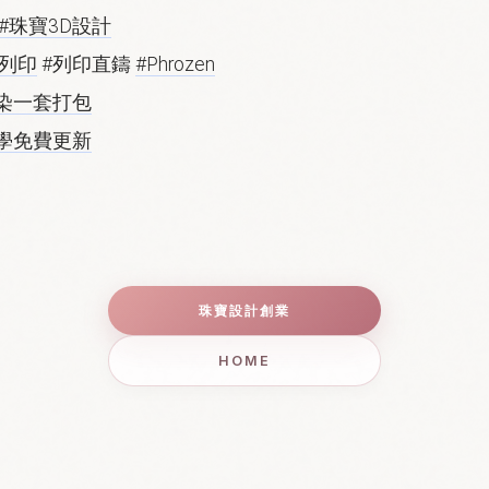
#珠寶3D設計
D列印
#列印直鑄
#Phrozen
染一套打包
學免費更新
珠寶設計創業
HOME