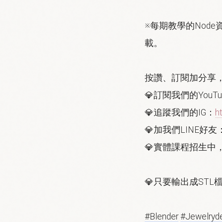
※每期教學的Nod
載。
按讚、訂閱加分享，
💎訂閱我們的YouTu
💎追蹤我們的IG：
h
💎加我們LINE好友
💎實體課程招生
💎只要輸出成STL
#Blender
#Jewelryd