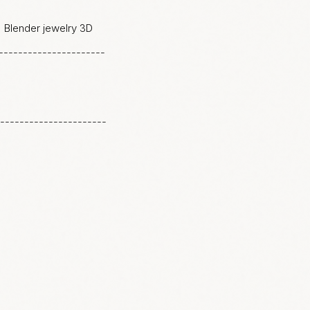
｜Blender jewelry 3D
-------------------
----------------------