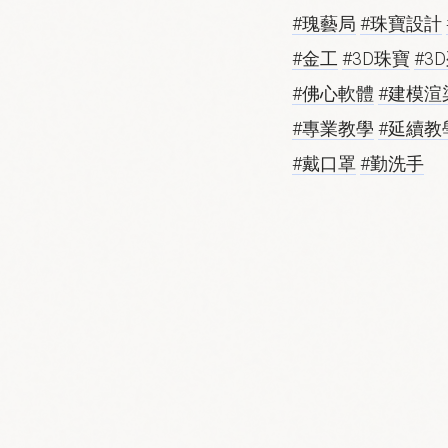
#瑰藝局
#珠寶設計
#金工
#3D珠寶
#3
#佛心軟體
#建模渲
#專業教學
#延續教
#戴口罩
#勤洗手