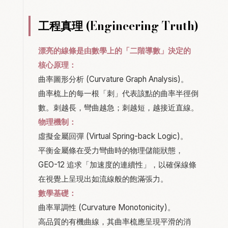
工程真理 (Engineering Truth)
漂亮的線條是由數學上的「二階導數」決定的
核心原理：
曲率圖形分析 (Curvature Graph Analysis)。
曲率梳上的每一根「刺」代表該點的曲率半徑倒
數。刺越長，彎曲越急；刺越短，越接近直線。
物理機制：
虛擬金屬回彈 (Virtual Spring-back Logic)。
平衡金屬條在受力彎曲時的物理儲能狀態，
GEO-12 追求「加速度的連續性」，以確保線條
在視覺上呈現出如流線般的飽滿張力。
數學基礎：
曲率單調性 (Curvature Monotonicity)。
高品質的有機曲線，其曲率梳應呈現平滑的消