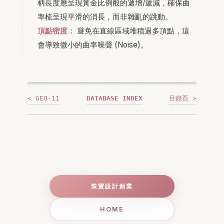
柄長度應呈現黃金比例般的遞增/遞減，確保曲
率梳呈現平滑的消長，而非雜亂的跳動。
頂點密度：
避免在直線區域堆積過多頂點，這
會導致微小的曲率噪聲 (Noise)。
< GEO-11
DATABASE INDEX
目錄頁 >
珠寶設計創業
HOME