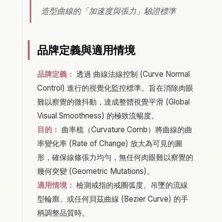
造型曲線的「加速度與張力」驗證標準
品牌定義與適用情境
品牌定義：
透過 曲線法線控制 (Curve Normal
Control) 進行的視覺化監控標準。旨在消除肉眼
難以察覺的微抖動，達成整體視覺平滑 (Global
Visual Smoothness) 的極致流暢度。
目的：
曲率梳（Curvature Comb）將曲線的曲
率變化率 (Rate of Change) 放大為可見的圖
形，確保線條張力均勻，無任何肉眼難以察覺的
幾何突變 (Geometric Mutations)。
適用情境：
檢測戒指的戒圈弧度、吊墜的流線
型輪廓、或任何貝茲曲線 (Bezier Curve) 的手
柄調整品質時。