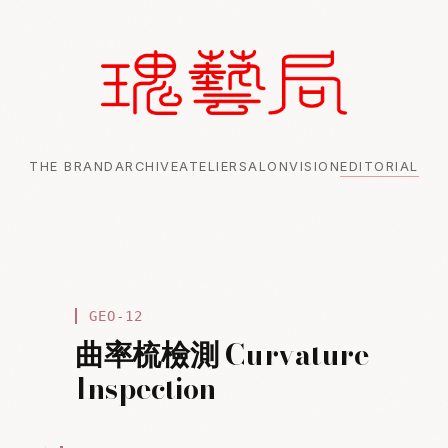
THE BRAND
ARCHIVE
ATELIER
SALON
VISION
EDITORIAL
GEO-12
曲率梳檢測 Curvature
Inspection