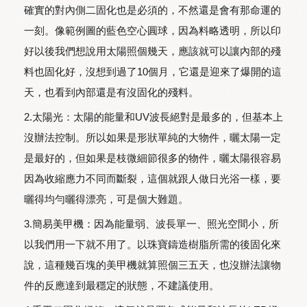
確實的對內側二固化也是必須的，不然還是會有那命運的
一刻。像範例圖的藍色空心圓球，因為料略透明，所以印
好以後我們想說用太陽照個幾天，應該就可以讓內部的殘
料也固化好，沒想到過了10個月，它還是迎來了爆開的這
天，也看到內部還是有沒固化的殘料。
2.太陽光：太陽的能量和UV波長絕對是最多的，但基本上
沒辦法控制。所以如果是形狀單純的大物件，曬太陽一定
是最好的，但如果是枝微細節很多的物件，曬太陽很容易
因為收縮應力不同而斷裂，這個就跟人做日光浴一樣，要
曬得均勻曬得漂亮，可是個大難題。
3.簡易美甲機：因為能量弱、波長單一、照光空間小，所
以我們用一下就不用了。以珠寶鑄造樹脂所需的後固化來
說，這種幾百塊的美甲機就算照個三五天，也沒辦法讓物
件的反應達到最穩定的狀態，不建議使用。