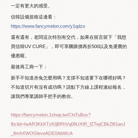
一定有更大的感受。
信韓設備規格這邊看：
https://www.fancymelon.com/y1qdzo
還有還有，老闆這次特別有交代，如果在留言留下「我想
買信韓UV CURE」，即可享團購價再折500以及免運費的
優惠喔。
最後再工商一下：
新手不知道赤兔怎麼用嗎？支撐不知道要下在哪裡好嗎？
不知道切片有沒有成功嗎？請點下方線上課程連結報名，
讓我們專業講師手把手的教你。
https://fancymelon.1shop.tw/ChiTuBox?
fbclid=IwAR3KkKTzKIjBRhVq06UXtR_fZTwjCBkZl61anJ
_8mhXWOGleveADE0AbWcA