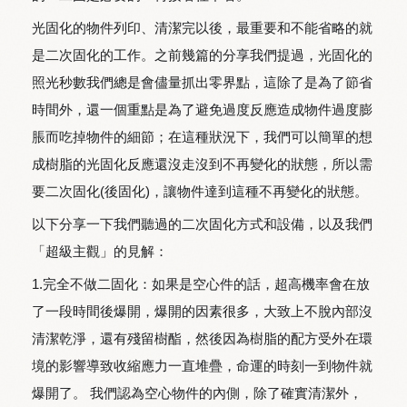
光固化的物件列印、清潔完以後，最重要和不能省略的就
是二次固化的工作。之前幾篇的分享我們提過，光固化的
照光秒數我們總是會儘量抓出零界點，這除了是為了節省
時間外，還一個重點是為了避免過度反應造成物件過度膨
脹而吃掉物件的細節；在這種狀況下，我們可以簡單的想
成樹脂的光固化反應還沒走沒到不再變化的狀態，所以需
要二次固化(後固化)，讓物件達到這種不再變化的狀態。
以下分享一下我們聽過的二次固化方式和設備，以及我們
「超級主觀」的見解：
1.完全不做二固化：如果是空心件的話，超高機率會在放
了一段時間後爆開，爆開的因素很多，大致上不脫內部沒
清潔乾淨，還有殘留樹酯，然後因為樹脂的配方受外在環
境的影響導致收縮應力一直堆疊，命運的時刻一到物件就
爆開了。 我們認為空心物件的內側，除了確實清潔外，