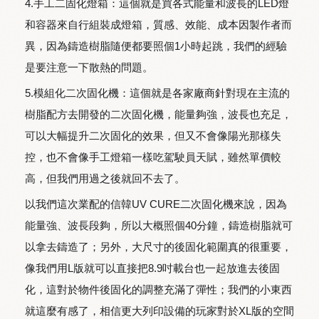
4.手工二固化燈箱：這個就是買各式能量和波長的LED燈
和容器來自行組裝成燈箱，質感、效能、成本因製作者而
異，因為鑄造樹脂隨便都要照個1小時起跳，我們的經驗
是要注意一下散熱的問題。
5.模組化二次固化機：這個就是各家廠商針對現在主流的
樹脂配方去開發的二次固化機，能量夠強，波長也充足，
可以大幅提升二次固化的效果，但又不會像陽光那樣失
控，也不會像手工燈箱一樣吃駕駛員天賦，雖然單價較
高，但我們用過之後就回不去了。
以我們這次業配的信韓UV CURE二次固化機來說，因為
能量強、波長段夠，所以大概照個40分鐘，鑄造樹脂就可
以拿去鑄造了；另外，大尺寸的後固化範圍真的很重要，
像我們用L版就可以直接把8.9吋載台也一起放進去後固
化，這對於物件後固化的調整充滿了彈性；我們的小東西
就這麼有感了，相信更大列印設備的玩家對於XL版的空間